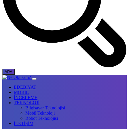
EDEBİYAT
MOBİL
İNCELEME
TEKNOLOJİ
Bilgisayar Teknolojisi
Mobil Teknoloji
Robot Teknolojisi
İLETİŞİM