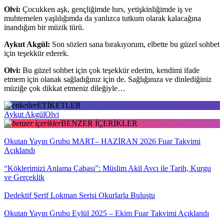
Olvi:
Çocukken aşk, gençliğimde hırs, yetişkinliğimde iş ve
muhtemelen yaşlılığımda da yanlızca tutkum olarak kalacağına
inandığım bir müzik türü.
Aykut Akgül:
Son sözleri sana bırakıyorum, elbette bu güzel sohbet
için teşekkür ederek.
Olvi:
Bu güzel sohbet için çok teşekkür ederim, kendimi ifade
etmem için olanak sağladığınız için de. Sağlığınıza ve dinlediğiniz
müziğe çok dikkat etmeniz dileğiyle…
ETİKETLER
Aykut Akgül
Olvi
BENZER İÇERİKLER
Okutan Yayın Grubu MART– HAZİRAN 2026 Fuar Takvimi
Açıklandı
“Köklerimizi Anlama Çabası”: Müslim Akil Avcı ile Tarih, Kurgu
ve Gerçeklik
Dedektif Şerif Lokman Serisi Okurlarla Buluştu
Okutan Yayın Grubu Eylül 2025 – Ekim Fuar Takvimi Açıklandı