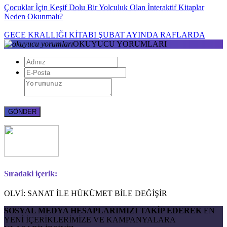
Çocuklar İçin Keşif Dolu Bir Yolculuk Olan İnteraktif Kitaplar
Neden Okunmalı?
GECE KRALLIĞI KİTABI ŞUBAT AYINDA RAFLARDA
OKUYUCU YORUMLARI
Sıradaki içerik:
OLVİ: SANAT İLE HÜKÜMET BİLE DEĞİŞİR
SOSYAL MEDYA HESAPLARIMIZI TAKİP EDEREK
EN
YENİ İÇERİKLERİMİZE VE KAMPANYALARA