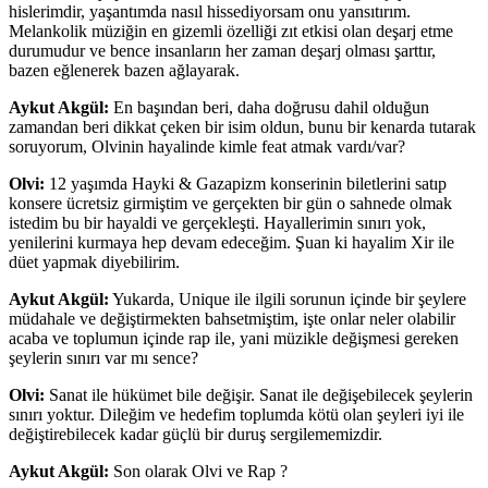
hislerimdir, yaşantımda nasıl hissediyorsam onu yansıtırım.
Melankolik müziğin en gizemli özelliği zıt etkisi olan deşarj etme
durumudur ve bence insanların her zaman deşarj olması şarttır,
bazen eğlenerek bazen ağlayarak.
Aykut Akgül:
En başından beri, daha doğrusu dahil olduğun
zamandan beri dikkat çeken bir isim oldun, bunu bir kenarda tutarak
soruyorum, Olvinin hayalinde kimle feat atmak vardı/var?
Olvi:
12 yaşımda Hayki & Gazapizm konserinin biletlerini satıp
konsere ücretsiz girmiştim ve gerçekten bir gün o sahnede olmak
istedim bu bir hayaldi ve gerçekleşti. Hayallerimin sınırı yok,
yenilerini kurmaya hep devam edeceğim. Şuan ki hayalim Xir ile
düet yapmak diyebilirim.
Aykut Akgül:
Yukarda, Unique ile ilgili sorunun içinde bir şeylere
müdahale ve değiştirmekten bahsetmiştim, işte onlar neler olabilir
acaba ve toplumun içinde rap ile, yani müzikle değişmesi gereken
şeylerin sınırı var mı sence?
Olvi:
Sanat ile hükümet bile değişir. Sanat ile değişebilecek şeylerin
sınırı yoktur. Dileğim ve hedefim toplumda kötü olan şeyleri iyi ile
değiştirebilecek kadar güçlü bir duruş sergilememizdir.
Aykut Akgül:
Son olarak Olvi ve Rap ?