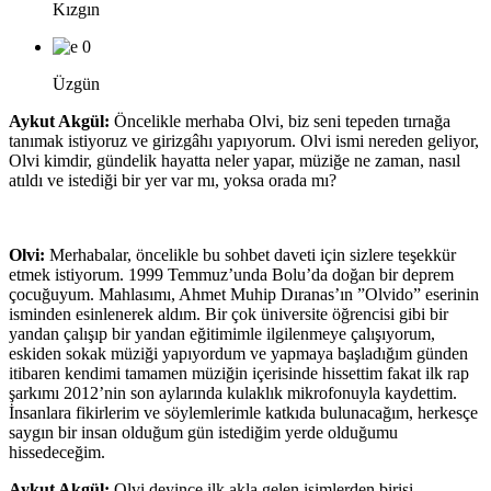
Kızgın
0
Üzgün
Aykut Akgül:
Öncelikle merhaba Olvi, biz seni tepeden tırnağa
tanımak istiyoruz ve girizgâhı yapıyorum. Olvi ismi nereden geliyor,
Olvi kimdir, gündelik hayatta neler yapar, müziğe ne zaman, nasıl
atıldı ve istediği bir yer var mı, yoksa orada mı?
Olvi:
Merhabalar, öncelikle bu sohbet daveti için sizlere teşekkür
etmek istiyorum. 1999 Temmuz’unda Bolu’da doğan bir deprem
çocuğuyum. Mahlasımı, Ahmet Muhip Dıranas’ın ”Olvido” eserinin
isminden esinlenerek aldım. Bir çok üniversite öğrencisi gibi bir
yandan çalışıp bir yandan eğitimimle ilgilenmeye çalışıyorum,
eskiden sokak müziği yapıyordum ve yapmaya başladığım günden
itibaren kendimi tamamen müziğin içerisinde hissettim fakat ilk rap
şarkımı 2012’nin son aylarında kulaklık mikrofonuyla kaydettim.
İnsanlara fikirlerim ve söylemlerimle katkıda bulunacağım, herkesçe
saygın bir insan olduğum gün istediğim yerde olduğumu
hissedeceğim.
Aykut Akgül:
Olvi deyince ilk akla gelen isimlerden birisi