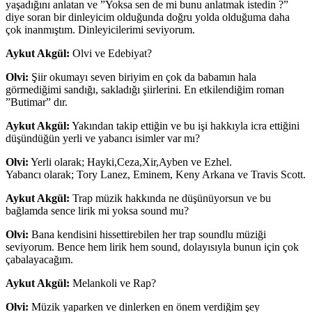
yaşadığını anlatan ve ”Yoksa sen de mi bunu anlatmak istedin ?”
diye soran bir dinleyicim olduğunda doğru yolda olduğuma daha
çok inanmıştım. Dinleyicilerimi seviyorum.
Aykut Akgül:
Olvi ve Edebiyat?
Olvi:
Şiir okumayı seven biriyim en çok da babamın hala
görmediğimi sandığı, sakladığı şiirlerini. En etkilendiğim roman
”Butimar” dır.
Aykut Akgül:
Yakından takip ettiğin ve bu işi hakkıyla icra ettiğini
düşündüğün yerli ve yabancı isimler var mı?
Olvi:
Yerli olarak; Hayki,Ceza,Xir,Ayben ve Ezhel.
Yabancı olarak; Tory Lanez, Eminem, Keny Arkana ve Travis Scott.
Aykut Akgül:
Trap müzik hakkında ne düşünüyorsun ve bu
bağlamda sence lirik mi yoksa sound mu?
Olvi:
Bana kendisini hissettirebilen her trap soundlu müziği
seviyorum. Bence hem lirik hem sound, dolayısıyla bunun için çok
çabalayacağım.
Aykut Akgül:
Melankoli ve Rap?
Olvi:
Müzik yaparken ve dinlerken en önem verdiğim şey