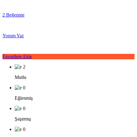
2 Beğenme
Yorum Yaz
Favorilere Ekle
2
Mutlu
0
Eğlenmiş
0
Şaşırmış
0