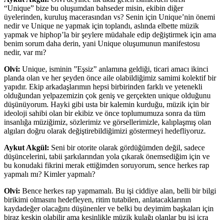
“Unique” bize bu oluşumdan bahseder misin, ekibin diğer
üyelerinden, kuruluş macerasından vs? Senin için Unique’nin önemi
nedir ve Unique ne yapmak için toplandı, aslında elbette müzik
yapmak ve hiphop’la bir şeylere müdahale edip değiştirmek için ama
benim sorum daha derin, yani Unique oluşumunun manifestosu
nedir, var mı?
Olvi:
Unique, isminin ”Eşsiz” anlamına geldiği, ticari amacı ikinci
planda olan ve her şeyden önce aile olabildiğimiz samimi kolektif bir
yapıdır. Ekip arkadaşlarımın hepsi birbirinden farklı ve yetenekli
olduğundan yelpazemizin çok geniş ve gerçekten unique olduğunu
düşünüyorum. Hayki gibi usta bir kalemin kurduğu, müzik için bir
ideoloji sahibi olan bir ekibiz ve önce toplumumuza sonra da tüm
insanlığa müziğimiz, sözlerimiz ve görsellerimizle, kalıplaşmış olan
algıları doğru olarak değiştirebildiğimizi göstermeyi hedefliyoruz.
Aykut Akgül:
Seni bir otorite olarak gördüğümden değil, sadece
düşüncelerini, tabii şarkılarından yola çıkarak önemsediğim için ve
bu konudaki fikrini merak ettiğimden soruyorum, sence herkes rap
yapmalı mı? Kimler yapmalı?
Olvi:
Bence herkes rap yapmamalı. Bu işi ciddiye alan, belli bir bilgi
birikimi olmasını hedefleyen, ritim tutabilen, anlatacaklarının
kaydadeğer olacağını düşünenler ve belki bu deyimim başkaları için
biraz keskin olabilir ama kesinlikle müzik kulağı olanlar bu işi icra