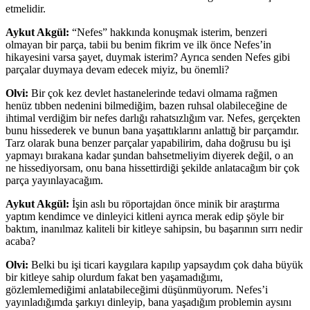
etmelidir.
Aykut Akgül:
“Nefes” hakkında konuşmak isterim, benzeri
olmayan bir parça, tabii bu benim fikrim ve ilk önce Nefes’in
hikayesini varsa şayet, duymak isterim? Ayrıca senden Nefes gibi
parçalar duymaya devam edecek miyiz, bu önemli?
Olvi:
Bir çok kez devlet hastanelerinde tedavi olmama rağmen
henüz tıbben nedenini bilmediğim, bazen ruhsal olabileceğine de
ihtimal verdiğim bir nefes darlığı rahatsızlığım var. Nefes, gerçekten
bunu hissederek ve bunun bana yaşattıklarını anlattığ bir parçamdır.
Tarz olarak buna benzer parçalar yapabilirim, daha doğrusu bu işi
yapmayı bırakana kadar şundan bahsetmeliyim diyerek değil, o an
ne hissediyorsam, onu bana hissettirdiği şekilde anlatacağım bir çok
parça yayınlayacağım.
Aykut Akgül:
İşin aslı bu röportajdan önce minik bir araştırma
yaptım kendimce ve dinleyici kitleni ayrıca merak edip şöyle bir
baktım, inanılmaz kaliteli bir kitleye sahipsin, bu başarının sırrı nedir
acaba?
Olvi:
Belki bu işi ticari kaygılara kapılıp yapsaydım çok daha büyük
bir kitleye sahip olurdum fakat ben yaşamadığımı,
gözlemlemediğimi anlatabileceğimi düşünmüyorum. Nefes’i
yayınladığımda şarkıyı dinleyip, bana yaşadığım problemin aysını