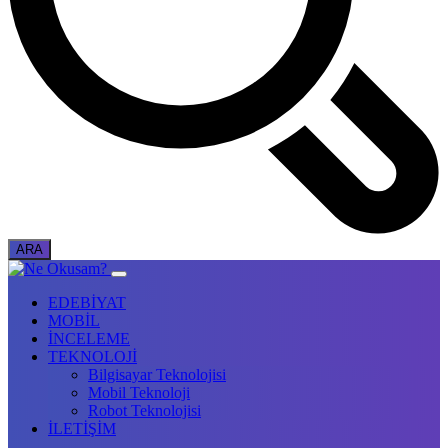
EDEBİYAT
MOBİL
İNCELEME
TEKNOLOJİ
Bilgisayar Teknolojisi
Mobil Teknoloji
Robot Teknolojisi
İLETİŞİM