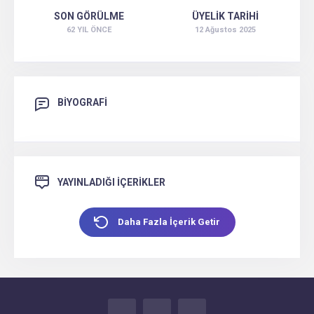
SON GÖRÜLME
ÜYELİK TARİHİ
62 YIL ÖNCE
12 Ağustos 2025
BİYOGRAFİ
YAYINLADIĞI İÇERİKLER
Daha Fazla İçerik Getir