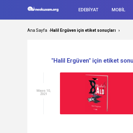
EDEBİYAT
MOBİL
Ana Sayfa
Halil Ergüven için etiket sonuçları
›
›
"Halil Ergüven" için etiket sonu
Mayıs 10,
2021