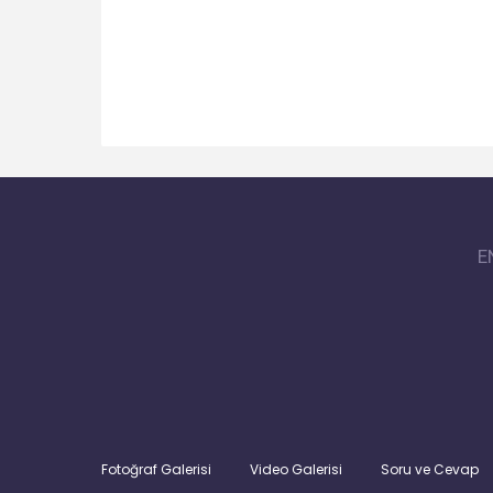
E
Fotoğraf Galerisi
Video Galerisi
Soru ve Cevap