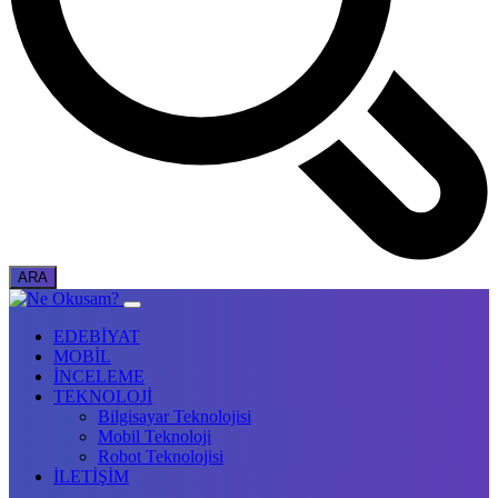
EDEBİYAT
MOBİL
İNCELEME
TEKNOLOJİ
Bilgisayar Teknolojisi
Mobil Teknoloji
Robot Teknolojisi
İLETİŞİM