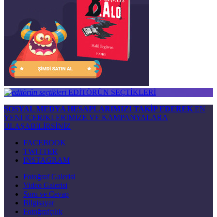
EDİTÖRÜN SEÇTİKLERİ
SOSYAL MEDYA HESAPLARIMIZI TAKİP EDEREK
EN
YENİ İÇERİKLERİMİZE VE KAMPANYALARA
ULAŞABİLİRSİNİZ
FACEBOOK
TWITTER
INSTAGRAM
Fotoğraf Galerisi
Video Galerisi
Soru ve Cevap
Bilgisayar
Fotoğrafçılık