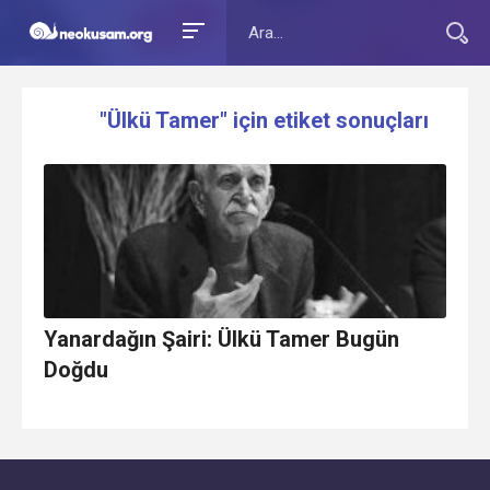
"Ülkü Tamer" için etiket sonuçları
Yanardağın Şairi: Ülkü Tamer Bugün
Doğdu