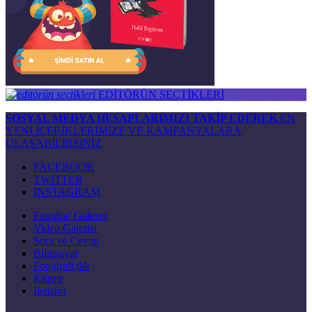
EDİTÖRÜN SEÇTİKLERİ
SOSYAL MEDYA HESAPLARIMIZI TAKİP EDEREK
EN
YENİ İÇERİKLERİMİZE VE KAMPANYALARA
ULAŞABİLİRSİNİZ
FACEBOOK
TWITTER
INSTAGRAM
Fotoğraf Galerisi
Video Galerisi
Soru ve Cevap
Bilgisayar
Fotoğrafçılık
Künye
İletişim