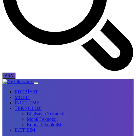
EDEBİYAT
MOBİL
İNCELEME
TEKNOLOJİ
Bilgisayar Teknolojisi
Mobil Teknoloji
Robot Teknolojisi
İLETİŞİM