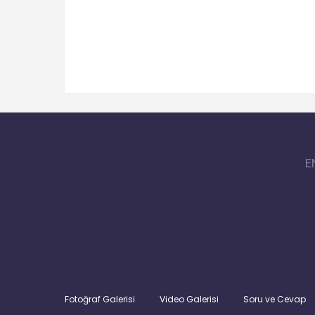
E
Fotoğraf Galerisi
Video Galerisi
Soru ve Cevap