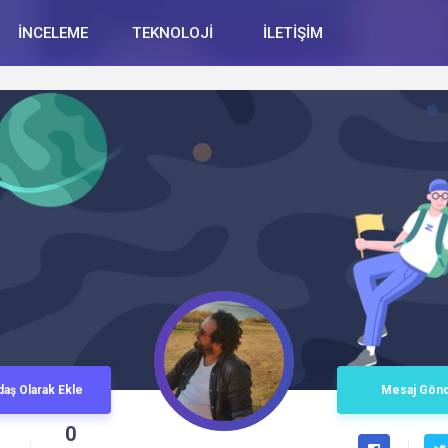
İNCELEME
TEKNOLOJİ
İLETİŞİM
daş
Olarak
Ekle
Mesaj
Gön
0