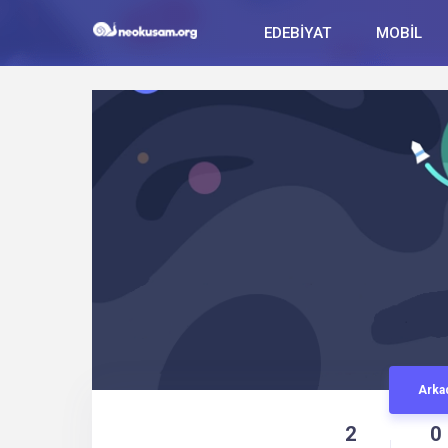
EDEBİYAT
MOBİL
Arka
2
0