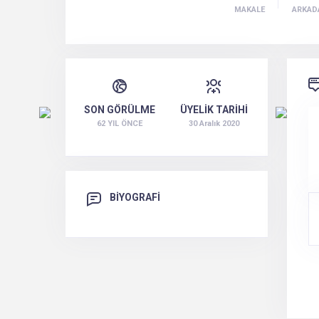
MAKALE
ARKAD
SON GÖRÜLME
ÜYELİK TARİHİ
62 YIL ÖNCE
30 Aralık 2020
BİYOGRAFİ