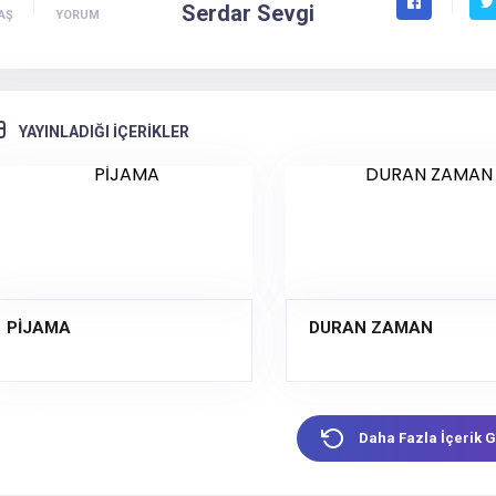
Serdar Sevgi
AŞ
YORUM
YAYINLADIĞI İÇERİKLER
PİJAMA
DURAN ZAMAN
Daha Fazla İçerik G