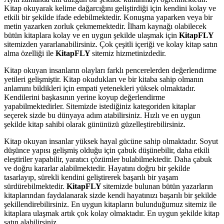
Kitap okuyarak kelime dağarcığını geliştirdiği için kendini kolay ve
etkili bir şekilde ifade edebilmektedir. Konuşma yaparken veya bir
metin yazarken zorluk çekmemektedir. İlham kaynağı olabilecek
bütün kitaplara kolay ve en uygun şekilde ulaşmak için
KitapFLY
sitemizden yararlanabilirsiniz. Çok çeşitli içeriği ve kolay kitap satın
alma özelliği ile
KitapFLY
sitemiz hizmetinizdedir.
Kitap okuyan insanların olayları farklı pencerelerden değerlendirme
yetileri gelişmiştir. Kitap okudukları ve bir kitaba sahip olmanın
anlamını bildikleri için empati yetenekleri yüksek olmaktadır.
Kendilerini başkasının yerine koyup değerlendirme
yapabilmektedirler. Sitemizde istediğiniz kategoriden kitaplar
seçerek sizde bu dünyaya adım atabilirsiniz. Hızlı ve en uygun
şekilde kitap sahibi olarak gününüzü güzelleştirebilirsiniz.
Kitap okuyan insanlar yüksek hayal gücüne sahip olmaktadır. Soyut
düşünce yapısı gelişmiş olduğu için çabuk düşünebilir, daha etkili
eleştiriler yapabilir, yaratıcı çözümler bulabilmektedir. Daha çabuk
ve doğru kararlar alabilmektedir. Hayatını doğru bir şekilde
tasarlayıp, sürekli kendini geliştirerek başarılı bir yaşam
sürdürebilmektedir.
KitapFLY
sitemizde bulunan bütün yazarların
kitaplarından faydalanarak sizde kendi hayatınızı başarılı bir şekilde
şekillendirebilirsiniz. En uygun kitapların bulunduğumuz sitemiz ile
kitaplara ulaşmak artık çok kolay olmaktadır. En uygun şekilde kitap
satın alabilirsiniz.