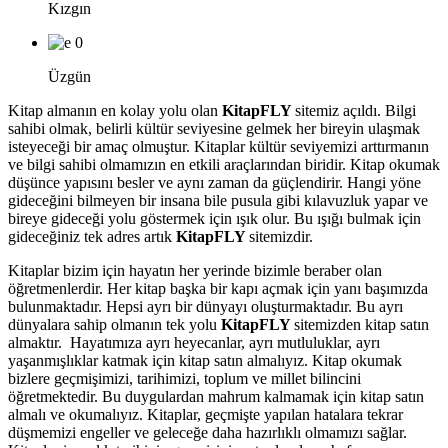
Kızgın
0
Üzgün
Kitap almanın en kolay yolu olan
KitapFLY
sitemiz açıldı. Bilgi
sahibi olmak, belirli kültür seviyesine gelmek her bireyin ulaşmak
isteyeceği bir amaç olmuştur. Kitaplar kültür seviyemizi arttırmanın
ve bilgi sahibi olmamızın en etkili araçlarından biridir. Kitap okumak
düşünce yapısını besler ve aynı zaman da güçlendirir. Hangi yöne
gideceğini bilmeyen bir insana bile pusula gibi kılavuzluk yapar ve
bireye gideceği yolu göstermek için ışık olur. Bu ışığı bulmak için
gideceğiniz tek adres artık
KitapFLY
sitemizdir.
Kitaplar bizim için hayatın her yerinde bizimle beraber olan
öğretmenlerdir. Her kitap başka bir kapı açmak için yanı başımızda
bulunmaktadır. Hepsi ayrı bir dünyayı oluşturmaktadır. Bu ayrı
dünyalara sahip olmanın tek yolu
KitapFLY
sitemizden kitap satın
almaktır. Hayatımıza ayrı heyecanlar, ayrı mutluluklar, ayrı
yaşanmışlıklar katmak için kitap satın almalıyız. Kitap okumak
bizlere geçmişimizi, tarihimizi, toplum ve millet bilincini
öğretmektedir. Bu duygulardan mahrum kalmamak için kitap satın
almalı ve okumalıyız. Kitaplar, geçmişte yapılan hatalara tekrar
düşmemizi engeller ve geleceğe daha hazırlıklı olmamızı sağlar.