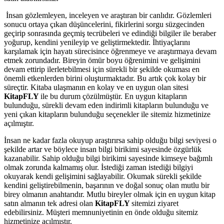
İnsan gözlemleyen, inceleyen ve araştıran bir canlıdır. Gözlemleri
sonucu ortaya çıkan düşüncelerini, fikirlerini sorgu süzgecinden
geçirip sonrasında geçmiş tecrübeleri ve edindiği bilgiler ile beraber
yoğurup, kendini yenileyip ve geliştirmektedir. İhtiyaçlarını
karşılamak için hayatı sürecisince öğrenmeye ve araştırmaya devam
etmek zorundadır. Bireyin ömür boyu öğrenimini ve gelişimini
devam ettirip ilerletebilmesi için sürekli bir şekilde okuması en
önemli etkenlerden birini oluşturmaktadır. Bu artık çok kolay bir
süreçtir. Kitaba ulaşmanın en kolay ve en uygun olan sitesi
KitapFLY
ile bu durum çözülmüştür. En uygun kitapların
bulunduğu, sürekli devam eden indirimli kitapların bulunduğu ve
yeni çıkan kitapların bulunduğu seçenekler ile sitemiz hizmetinize
açılmıştır.
İnsan ne kadar fazla okuyup araştırırsa sahip olduğu bilgi seviyesi o
şekilde artar ve böylece insan bilgi birikimi sayesinde özgürlük
kazanabilir. Sahip olduğu bilgi birikimi sayesinde kimseye bağımlı
olmak zorunda kalmamış olur. İstediği zaman istediği bilgiyi
okuyarak kendi gelişimini sağlayabilir. Okumak sürekli şekilde
kendini geliştirebilmenin, başarının ve doğal sonuç olan mutlu bir
birey olmanın anahtarıdır. Mutlu bireyler olmak için en uygun kitap
satın almanın tek adresi olan
KitapFLY
sitemizi ziyaret
edebilirsiniz. Müşteri memnuniyetinin en önde olduğu sitemiz
hizmetinize açılmıştır.