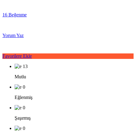
16 Beğenme
Yorum Yaz
Favorilere Ekle
13
Mutlu
0
Eğlenmiş
0
Şaşırmış
0