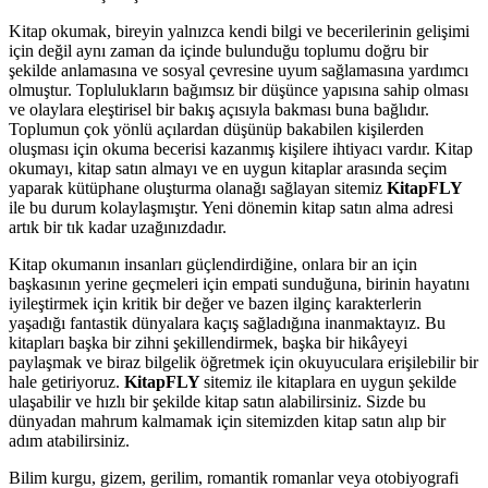
Kitap okumak, bireyin yalnızca kendi bilgi ve becerilerinin gelişimi
için değil aynı zaman da içinde bulunduğu toplumu doğru bir
şekilde anlamasına ve sosyal çevresine uyum sağlamasına yardımcı
olmuştur. Toplulukların bağımsız bir düşünce yapısına sahip olması
ve olaylara eleştirisel bir bakış açısıyla bakması buna bağlıdır.
Toplumun çok yönlü açılardan düşünüp bakabilen kişilerden
oluşması için okuma becerisi kazanmış kişilere ihtiyacı vardır. Kitap
okumayı, kitap satın almayı ve en uygun kitaplar arasında seçim
yaparak kütüphane oluşturma olanağı sağlayan sitemiz
KitapFLY
ile bu durum kolaylaşmıştır. Yeni dönemin kitap satın alma adresi
artık bir tık kadar uzağınızdadır.
Kitap okumanın insanları güçlendirdiğine, onlara bir an için
başkasının yerine geçmeleri için empati sunduğuna, birinin hayatını
iyileştirmek için kritik bir değer ve bazen ilginç karakterlerin
yaşadığı fantastik dünyalara kaçış sağladığına inanmaktayız. Bu
kitapları başka bir zihni şekillendirmek, başka bir hikâyeyi
paylaşmak ve biraz bilgelik öğretmek için okuyuculara erişilebilir bir
hale getiriyoruz.
KitapFLY
sitemiz ile kitaplara en uygun şekilde
ulaşabilir ve hızlı bir şekilde kitap satın alabilirsiniz. Sizde bu
dünyadan mahrum kalmamak için sitemizden kitap satın alıp bir
adım atabilirsiniz.
Bilim kurgu, gizem, gerilim, romantik romanlar veya otobiyografi