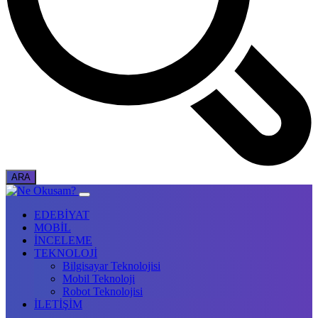
EDEBİYAT
MOBİL
İNCELEME
TEKNOLOJİ
Bilgisayar Teknolojisi
Mobil Teknoloji
Robot Teknolojisi
İLETİŞİM