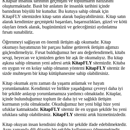
Kitaplar insanlık tarihinin geçmişini ve toplumların hafızasını
oluşturmaktadır. Basit bir anlatım ile insanlık tarihini içinde
barındıran büyülü bir kutudur. Bu kutuya sahip olmak için
KitapFLY sitemizden kitap satın alarak başlayabilirsiniz. Kitap satın
alarak kendimize geçmişteki başarıları, başarısızlıkları, güzel ve kötü
olayları örnek alarak, bugünümüzü ve geleceğimizi aydınlatma
fırsatı sunabiliriz.
Öğrenmeyi sağlayan en önemli iletişim ağı okumadır. Kitap
okumayı hayatımızın bir parçası haline getirerek iletişim ağımızı
güçlendirmeliyiz. Fırsat bulduğumuz her anı değerlendirmeli, kitabı
sevgi, heyecan ve içimizden gelen bir aşk ile okumalıyız. Bu kitap
aşkına sahip olmanın yeni adresi artık
KitapFLY
sitemizdir. Kitaba
en uygun ve en kolay sahip olmanın yöntemi
KitapFLY
sitemiz ile
sizde muhteşem bir kitap kütüphanesine sahip olabilirsiniz.
Kitap okumak aynı zaman da yaşamı anlamak ve hayatı
yorumlamaktır. Kendimizi ve birlikte yaşadığımız çevreyi daha iyi
bir şekilde anlayıp yorumlamamıza yardımcı olmaktadır. Kitaplar,
içinde bulunduğumuz toplum ile daha iyi ve sağlıklı iletişim
kurmanın yolu olmaktadır. Okuduğumuz her yeni bilgi bize yeni
ufuklar katmaktadır.
KitapFLY
sitemiz ile en uygun şekilde bu yeni
ufuklara sahip olabilirsiniz.
KitapFLY
sitemiz artık hizmetinizdedir.
Kitap okuyan insan kendisini doğru bir şekilde ifade edebilmektedir.
Aynı zamanda dili düzgün bir şekilde kullanmayı öğrenmektedir.