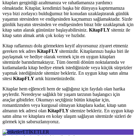
kitapları gerginliği azaltmanıza ve rahatlamanıza yardımcı
olmaktadır. Kitaplar, kendimizi başka bir dünyaya kaptırmamıza
veya bizi zorlayıcı bulduğumuz bir konudan uzaklaştırarak günlük
yaşamın stresinden ve endişesinden kaçmamızı sağlamaktadır. Sizde
günlük hayatın stresinden ve endişesinden biraz bile uzaklaşmak için
kitap satın alarak gününüze başlayabilirsiniz.
KitapFLY
sitemiz ile
kitap satın almak artık çok kolay ve hızlıdır.
Kitap raflarınızı dolu görmekten keyif alıyorsunuz ziyaret etmeniz
gereken tek adres
KitapFLY
sitemizdir. Kitaplarınızı başka biri ile
paylaşmak ve hediye olarak vermek için en uygun kitapları
sitemizde barındırmaktayız. Tüm önemli dönüm noktalarında ve
kutlamalarda kitap hediye etmek istediğinizde veya küçük sürprizler
yapmak istediğinizde sitemize bekleriz. En uygun kitap satın alma
sitesi
KitapFLY
artık hizmetinizdedir.
Kitaplar hem eğlenceli hem de sağlığınız için faydalı olan harika
şeylerdir. Neredeyse sağlıklı bir yaşam tarzının başlangıcı için
araçlar gibidirler. Okumayı seçtiğiniz bütün kitaplar için,
romantizmden veya kurgusal olmayan kitaplara kadar, kitap satın
almanın tek adresi olan
KitapFLY
sitemize bekleriz. En uygun kitap
satın alma ve kitaplara en kolay ulaşım sağlayan sitemizde sizleri de
görmek için sabırsızlanıyoruz.
ETİKETLER