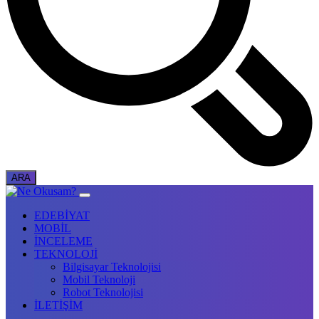
EDEBİYAT
MOBİL
İNCELEME
TEKNOLOJİ
Bilgisayar Teknolojisi
Mobil Teknoloji
Robot Teknolojisi
İLETİŞİM