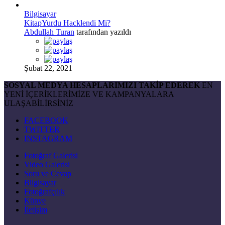
Bilgisayar
KitapYurdu Hacklendi Mi?
Abdullah Turan
tarafından yazıldı
Şubat 22, 2021
SOSYAL MEDYA HESAPLARIMIZI TAKİP EDEREK
EN
YENİ İÇERİKLERİMİZE VE KAMPANYALARA
ULAŞABİLİRSİNİZ
FACEBOOK
TWITTER
INSTAGRAM
Fotoğraf Galerisi
Video Galerisi
Soru ve Cevap
Bilgisayar
Fotoğrafçılık
Künye
İletişim