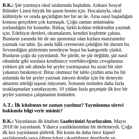
B.K.:
Şiir yazmaya okul sıralarında başladım. Ankara Sosyal
Bilimler Lisesi büyük bir şanstı benim için. Hocalarıyla, okul
kültürüyle ve orada geçirdiğim her bir an ile. Ama nasıl başladığım
konusu gerçekten çok karmaşık. Çoğu zaman anlatmakta
zorlandığım bir konudur. Birkaç farklı koldan tetiklendim yazmak
için. Edebiyat dersleri, okumalarım, kendini keşfetme çabası.
Bunların yanında bir de ata sporumuz olan kızlara manzumeler
yazmak var tabii. Şu anda hâlâ ceremesini çektiğim bir durum bu.
Sevmediğim şiirlerimin neredeyse hepsi bu kategoride çünkü.
Bunların çoğu da yayınlandı. Ne şiirdir, ne şiir değildir, şiir nasıl
olmalıdır gibi sorulara kendinizce verebileceğiniz cevaplarınız
yokken şiir adı altında bir şeyler yazmışsanız bu uzun bir süre
yakanızı bırakmıyor. Biraz olumsuz bir tablo çizdim ama bu bir
anlamda da bir şeyler yazmak isteyen dostlar için bir deneyim
aktarımı niteliği taşısın istiyorum. Sorunun özünden daha fazla
uzaklaşmadan yanıtlayayım. 10 yıldan fazla geçmiştir ilk kez bir
şeyler yazmaya çalışmamın üstünden.
A.T.:
İlk kitabınızı ne zaman yazdınız? Yayınlanma süreci
hakkında bilgi verir misiniz?
B.K.:
Yayınlanan ilk kitabım
Saatlerimizi Ayarlayalım
. Mayıs
2018’de yayınlandı. Yıllarca yazdıklarımdan bir derlemeydi. Çoğu
ilk kez yayınlanan şiirlerdi. Bir kısmı da daha önce kişisel
sayfalarımda veya öğrenciyken çıkardığımız dergilerde ve