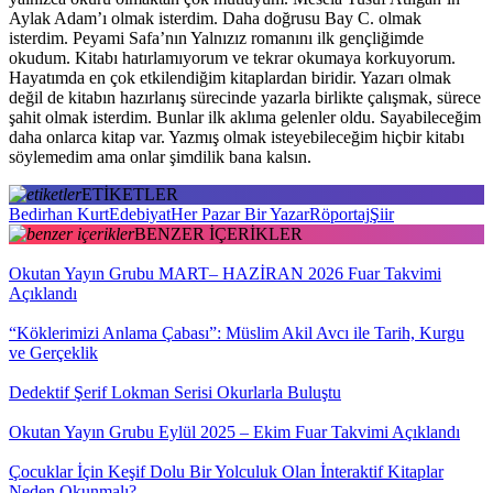
Aylak Adam’ı olmak isterdim. Daha doğrusu Bay C. olmak
isterdim. Peyami Safa’nın Yalnızız romanını ilk gençliğimde
okudum. Kitabı hatırlamıyorum ve tekrar okumaya korkuyorum.
Hayatımda en çok etkilendiğim kitaplardan biridir. Yazarı olmak
değil de kitabın hazırlanış sürecinde yazarla birlikte çalışmak, sürece
şahit olmak isterdim. Bunlar ilk aklıma gelenler oldu. Sayabileceğim
daha onlarca kitap var. Yazmış olmak isteyebileceğim hiçbir kitabı
söylemedim ama onlar şimdilik bana kalsın.
ETİKETLER
Bedirhan Kurt
Edebiyat
Her Pazar Bir Yazar
Röportaj
Şiir
BENZER İÇERİKLER
Okutan Yayın Grubu MART– HAZİRAN 2026 Fuar Takvimi
Açıklandı
“Köklerimizi Anlama Çabası”: Müslim Akil Avcı ile Tarih, Kurgu
ve Gerçeklik
Dedektif Şerif Lokman Serisi Okurlarla Buluştu
Okutan Yayın Grubu Eylül 2025 – Ekim Fuar Takvimi Açıklandı
Çocuklar İçin Keşif Dolu Bir Yolculuk Olan İnteraktif Kitaplar
Neden Okunmalı?