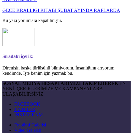
GECE KRALLIĞI KİTABI ŞUBAT AYINDA RAFLARDA
Bu yazı yorumlara kapatılmıştır.
Sıradaki içerik:
Direnişin başka türlüsünü bilmiyorum. İnsanlığımı arıyorum
kendimde. İşte benim için yazmak bu.
SOSYAL MEDYA HESAPLARIMIZI TAKİP EDEREK
EN
YENİ İÇERİKLERİMİZE VE KAMPANYALARA
ULAŞABİLİRSİNİZ
FACEBOOK
TWITTER
INSTAGRAM
Fotoğraf Galerisi
Video Galerisi