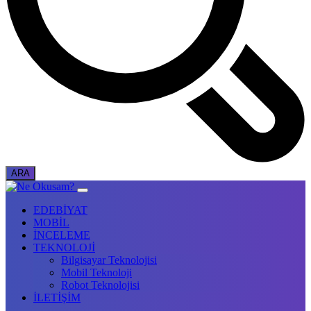
EDEBİYAT
MOBİL
İNCELEME
TEKNOLOJİ
Bilgisayar Teknolojisi
Mobil Teknoloji
Robot Teknolojisi
İLETİŞİM