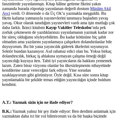
fanzinlerde yayınlanmıştı. Kitap hâline getirme fikrini yakın
zamanda burada röportajı yayınlanan değerli dostum
Müslim Akil
Avci
verdi. O dönemde o da Üç Ok’u yazmakla meşguldü. Bu
fikrin kafama yatmasıyla yayınevlerini tanımaya başladım yavaş
yavaş. Okur olarak tanıdığım yayınevleri vardı ama işin mutfağı çok
daha farklı. İkinci kitabım
Kayıp Vakitler Teleskobu
’nda pek
zorluk çekmesem de yazdıklarınızı yayınlamanın yazmak kadar zor
bir süreç olduğunu söyleyebilirim. Bu kadar kötüsüne hiç şahit
olmadım ama yazılarını yayınlamaya çalışırken dolandırılanlar bile
duyuyorum. Bu bir yana yayıncılık giderek ilkelerini soyunuyor.
Sektör bundan kazanıyor. Asıl rahatsız edici olan bu. Yoksa birkaç
dolandırıcılık, birkaç iş ahlakına uymayan çalışma örneği değil
yayıncılığı kuyuya iten. Tabii iyi yayıncıların da hakkını yememek
lazım. Zaten biraz vizyonu olanlar bu ilkesizleşmenin nihayetinde
kendilerine zarar vereceğini fark ediyor. Yine sorudan
uzaklaşıyorum gibi görünüyor. Öyle değil. Kısa süre sonra kitap
yayınlamakla bir şekilde temas ettiğim yayıncılığın içinde buldum
kendimi.
A.T.:
Yazmak sizin için ne ifade ediyor?
B.K.:
Yazmak yalnız bir şey ifade ediyor: Ben derdimi anlatmak için
yazmaktan daha iyi bir yol bilmiyorum ya da bir başka biçimde