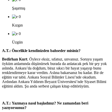
Şaşırmış
0
Kızgın
0
Üzgün
A.T.:
Öncelikle kendinizden bahseder misiniz?
Bedirhan Kurt
. Öylece eksiz, sıfatsız, unvansız. Soruyu yaşam
öyküm anlamında düşünürsek burada da anlatacak pek bir şey yok
aslında. Ankara’da doğdum, biraz sıkıcı bir hayat yaşayıp bunu
renklendirmeye karar verdim. Aslına bakarsanız bu kadar. Bir de
eğitim var tabii. Ankara Sosyal Bilimler Lisesi’nde okudum.
Ardından Ankara Yıldırım Beyazıt Üniversitesi’nde Siyaset Bilimi
eğitimi aldım. Şu anda serbest çalışan kitap editörüyüm.
A.T.:
Yazmaya nasıl başladınız? Ne zamandan beri
yazıyorsunuz?