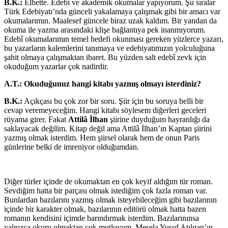
B.K.:
Elbette. Edebî ve akademik okumalar yapıyorum. Şu sıralar
Türk Edebiyatı’nda günceli yakalamaya çalışmak gibi bir amacı var
okumalarımın. Maalesef güncele biraz uzak kaldım. Bir yandan da
okuma ile yazma arasındaki klişe bağlantıya pek inanmıyorum.
Edebî okumalarımın temel hedefi okunması gereken yüzlerce yazarı,
bu yazarların kalemlerini tanımaya ve edebiyatımızın yolculuğuna
şahit olmaya çalışmaktan ibaret. Bu yüzden salt edebî zevk için
okuduğum yazarlar çok nadirdir.
A.T.:
Okuduğunuz hangi kitabı yazmış olmayı isterdiniz?
B.K.:
Açıkçası bu çok zor bir soru. Şiir için bu soruya belli bir
cevap veremeyeceğim. Hangi kitabı söylesem diğerleri geceleri
rüyama girer. Fakat
Attilâ İlhan
şiirine duyduğum hayranlığı da
saklayacak değilim. Kitap değil ama Attilâ İlhan’ın Kaptan şiirini
yazmış olmak isterdim. Hem şiirsel olarak hem de onun Paris
günlerine belki de imreniyor olduğumdan.
Diğer türler içinde de okumaktan en çok keyif aldığım tür roman.
Sevdiğim hatta bir parçası olmak istediğim çok fazla roman var.
Bunlardan bazılarını yazmış olmak isteyebileceğim gibi bazılarının
içinde bir karakter olmak, bazılarının editörü olmak hatta bazen
romanın kendisini içimde barındırmak isterdim. Bazılarınınsa
yalnızca okuru olmaktan çok mutluyum. Mesela Yusuf Atılgan’ın