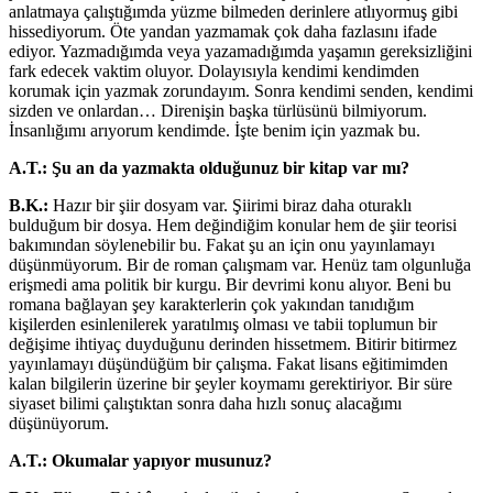
anlatmaya çalıştığımda yüzme bilmeden derinlere atlıyormuş gibi
hissediyorum. Öte yandan yazmamak çok daha fazlasını ifade
ediyor. Yazmadığımda veya yazamadığımda yaşamın gereksizliğini
fark edecek vaktim oluyor. Dolayısıyla kendimi kendimden
korumak için yazmak zorundayım. Sonra kendimi senden, kendimi
sizden ve onlardan… Direnişin başka türlüsünü bilmiyorum.
İnsanlığımı arıyorum kendimde. İşte benim için yazmak bu.
A.T.:
Şu an da yazmakta olduğunuz bir kitap var mı?
B.K.:
Hazır bir şiir dosyam var. Şiirimi biraz daha oturaklı
bulduğum bir dosya. Hem değindiğim konular hem de şiir teorisi
bakımından söylenebilir bu. Fakat şu an için onu yayınlamayı
düşünmüyorum. Bir de roman çalışmam var. Henüz tam olgunluğa
erişmedi ama politik bir kurgu. Bir devrimi konu alıyor. Beni bu
romana bağlayan şey karakterlerin çok yakından tanıdığım
kişilerden esinlenilerek yaratılmış olması ve tabii toplumun bir
değişime ihtiyaç duyduğunu derinden hissetmem. Bitirir bitirmez
yayınlamayı düşündüğüm bir çalışma. Fakat lisans eğitimimden
kalan bilgilerin üzerine bir şeyler koymamı gerektiriyor. Bir süre
siyaset bilimi çalıştıktan sonra daha hızlı sonuç alacağımı
düşünüyorum.
A.T.:
Okumalar yapıyor musunuz?