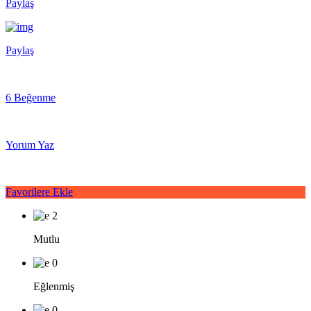
Paylaş
Paylaş
6 Beğenme
Yorum Yaz
Favorilere Ekle
2
Mutlu
0
Eğlenmiş
0