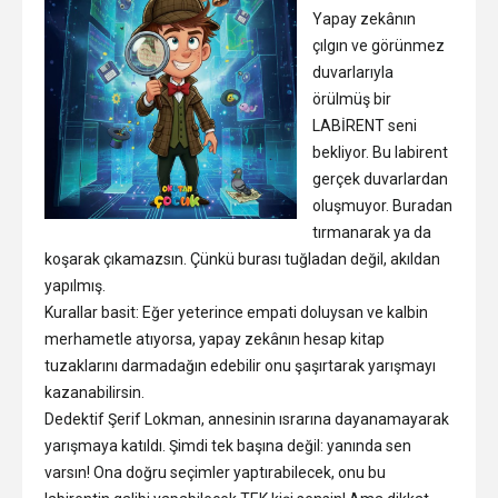
Yapay zekânın
çılgın ve görünmez
duvarlarıyla
örülmüş bir
LABİRENT seni
bekliyor. Bu labirent
gerçek duvarlardan
oluşmuyor. Buradan
tırmanarak ya da
koşarak çıkamazsın. Çünkü burası tuğladan değil, akıldan
yapılmış.
Kurallar basit: Eğer yeterince empati doluysan ve kalbin
merhametle atıyorsa, yapay zekânın hesap kitap
tuzaklarını darmadağın edebilir onu şaşırtarak yarışmayı
kazanabilirsin.
Dedektif Şerif Lokman, annesinin ısrarına dayanamayarak
yarışmaya katıldı. Şimdi tek başına değil: yanında sen
varsın! Ona doğru seçimler yaptırabilecek, onu bu