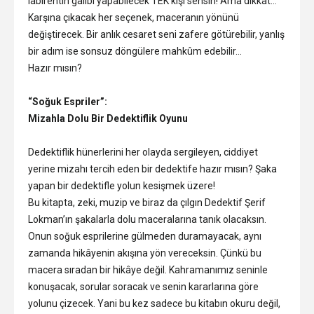
labirentin galibi yapabilecek TEK kişi sensin! Ama dikkat…
Karşına çıkacak her seçenek, maceranın yönünü
değiştirecek. Bir anlık cesaret seni zafere götürebilir, yanlış
bir adım ise sonsuz döngülere mahkûm edebilir…
Hazır mısın?
“Soğuk Espriler”:
Mizahla Dolu Bir Dedektiflik Oyunu
Dedektiflik hünerlerini her olayda sergileyen, ciddiyet
yerine mizahı tercih eden bir dedektife hazır mısın? Şaka
yapan bir dedektifle yolun kesişmek üzere!
Bu kitapta, zeki, muzip ve biraz da çılgın Dedektif Şerif
Lokman’ın şakalarla dolu maceralarına tanık olacaksın.
Onun soğuk esprilerine gülmeden duramayacak, aynı
zamanda hikâyenin akışına yön vereceksin. Çünkü bu
macera sıradan bir hikâye değil. Kahramanımız seninle
konuşacak, sorular soracak ve senin kararlarına göre
yolunu çizecek. Yani bu kez sadece bu kitabın okuru değil,