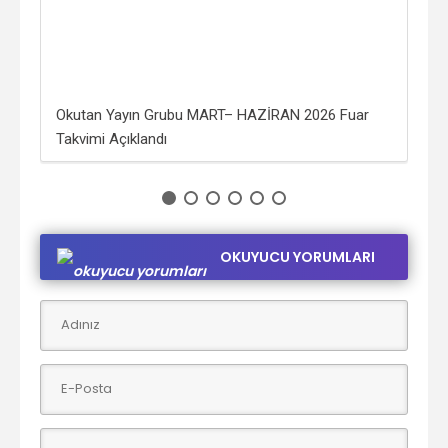
ntik
Okutan Yayın Grubu MART– HAZİRAN 2026 Fuar
“Kö
Takvimi Açıklandı
Tar
OKUYUCU YORUMLARI