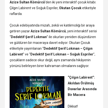
Azize Sultan Kömürcü
’den iki yeni interaktif çocuk kitabı:
Çılgın Labirent ve Soğuk Espriler,
Okutan Çocuk
etiketiyle
raflarda.
Çocuk edebiyatında mizah, zekâ ve katılımcılığı bir araya
getiren yazar
Azize Sultan Kömürcü
, yeni interaktif serisi
“
Dedektif Şerif Lokman
” ile okurları yeniden düşündüren
ve güldüren bir maceraya davet ediyor. Okutan Çocuk
etiketiyle yayımlanan “
Dedektif Şerif Lokman – Çılgın
Labirent
” ve “
Dedektif Şerif Lokman – Soğuk Espriler
”,
çocukların sadece okur değil, aynı zamanda hikâyenin
yönünü belirleyen birer kahraman olmalarını sağlıyor.
“Çılgın Labirent”:
Akıldan Örülmüş
Duvarlar Arasında
Bir Macera
Dikkat!