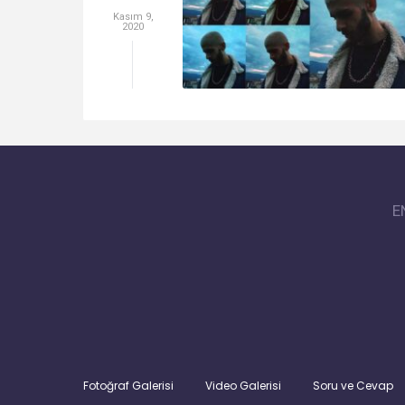
Kasım 9,
2020
E
Fotoğraf Galerisi
Video Galerisi
Soru ve Cevap