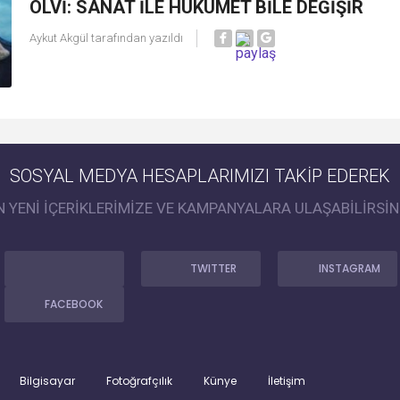
OLVİ: SANAT İLE HÜKÜMET BİLE DEĞİŞİR
Aykut Akgül
tarafından yazıldı
SOSYAL MEDYA HESAPLARIMIZI TAKİP EDEREK
N YENİ İÇERİKLERİMİZE VE KAMPANYALARA ULAŞABİLİRSİN
TWITTER
INSTAGRAM
FACEBOOK
Bilgisayar
Fotoğrafçılık
Künye
İletişim