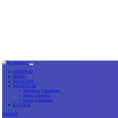
EDEBİYAT
MOBİL
İNCELEME
TEKNOLOJİ
Bilgisayar Teknolojisi
Mobil Teknoloji
Robot Teknolojisi
İLETİŞİM
ARAMA