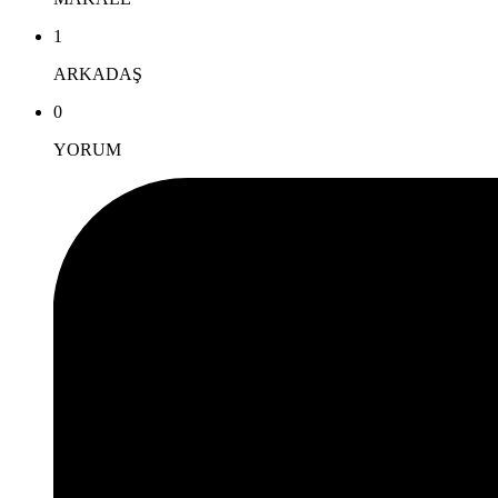
1
ARKADAŞ
0
YORUM