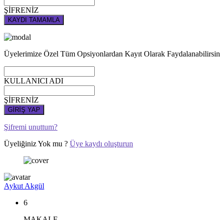
ŞİFRENİZ
KAYDI TAMAMLA
Üyelerimize Özel Tüm Opsiyonlardan Kayıt Olarak Faydalanabilirsin
KULLANICI ADI
ŞİFRENİZ
GİRİŞ YAP
Şifremi unuttum?
Üyeliğiniz Yok mu ?
Üye kaydı oluşturun
Aykut Akgül
6
MAKALE