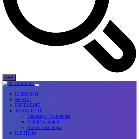
EDEBİYAT
MOBİL
İNCELEME
TEKNOLOJİ
Bilgisayar Teknolojisi
Mobil Teknoloji
Robot Teknolojisi
İLETİŞİM