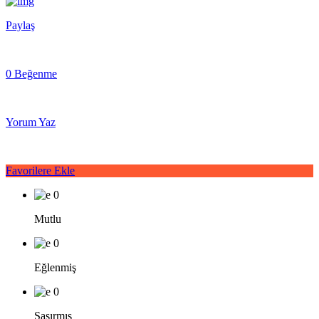
Paylaş
0 Beğenme
Yorum Yaz
Favorilere Ekle
0
Mutlu
0
Eğlenmiş
0
Şaşırmış