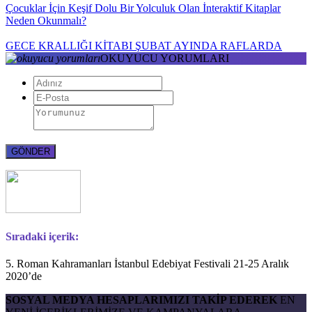
Çocuklar İçin Keşif Dolu Bir Yolculuk Olan İnteraktif Kitaplar
Neden Okunmalı?
GECE KRALLIĞI KİTABI ŞUBAT AYINDA RAFLARDA
OKUYUCU YORUMLARI
Sıradaki içerik:
5. Roman Kahramanları İstanbul Edebiyat Festivali 21-25 Aralık
2020’de
SOSYAL MEDYA HESAPLARIMIZI TAKİP EDEREK
EN