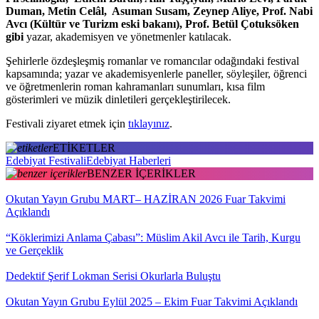
Duman, Metin Celâl, Asuman Susam, Zeynep Aliye, Prof. Nabi
Avcı (Kültür ve Turizm eski bakanı), Prof. Betül Çotuksöken
gibi
yazar, akademisyen ve yönetmenler katılacak.
Şehirlerle özdeşleşmiş romanlar ve romancılar odağındaki festival
kapsamında; yazar ve akademisyenlerle paneller, söyleşiler, öğrenci
ve öğretmenlerin roman kahramanları sunumları, kısa film
gösterimleri ve müzik dinletileri gerçekleştirilecek.
Festivali ziyaret etmek için
tıklayınız
.
ETİKETLER
Edebiyat Festivali
Edebiyat Haberleri
BENZER İÇERİKLER
Okutan Yayın Grubu MART– HAZİRAN 2026 Fuar Takvimi
Açıklandı
“Köklerimizi Anlama Çabası”: Müslim Akil Avcı ile Tarih, Kurgu
ve Gerçeklik
Dedektif Şerif Lokman Serisi Okurlarla Buluştu
Okutan Yayın Grubu Eylül 2025 – Ekim Fuar Takvimi Açıklandı