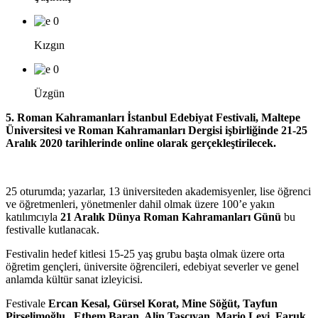
0
Kızgın
0
Üzgün
5. Roman Kahramanları İstanbul Edebiyat Festivali, Maltepe
Üniversitesi ve Roman Kahramanları Dergisi işbirliğinde 21-25
Aralık 2020 tarihlerinde online olarak gerçekleştirilecek.
25 oturumda; yazarlar, 13 üniversiteden akademisyenler, lise öğrenci
ve öğretmenleri, yönetmenler dahil olmak üzere 100’e yakın
katılımcıyla
21 Aralık Dünya Roman Kahramanları Günü
bu
festivalle kutlanacak.
Festivalin hedef kitlesi 15-25 yaş grubu başta olmak üzere orta
öğretim gençleri, üniversite öğrencileri, edebiyat severler ve genel
anlamda kültür sanat izleyicisi.
Festivale
Ercan Kesal, Gürsel Korat, Mine Söğüt, Tayfun
Pirselimoğlu, Ethem Baran, Alin Taşçıyan, Mario Levi, Faruk