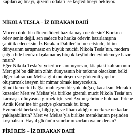
kapıları açılmayı, gizemli odaları ise keşfedilmeyi bekliyor.
NİKOLA TESLA – İZ BIRAKAN DAHİ
Macera dolu bir dönem ödevi hazırlamaya ne dersin? Korkma
ödev senin değil, sen sadece bu harika ödevin hazırlanışına
şahitlik edeceksin. İz Bırakan Dahiler’in bu serisinde, bilim
dünyasının tartışmasız en büyük mucidi Nikola Tesla’nın, modern
çağda bile henüz ulaşılamamış birçok keşfini deneyimlemeye hazır
mısın?
Eğer Nikola Tesla’yı yeterince tanımıyorsan, kitaptaki kahramanın
Mert gibi bu dâhinin zihin dünyasının bir tutkunu olacaksın belki
diğer kahraman Melisa gibi muhteşem ve görkemli yapıları
oluşturmak isteyen bir mimar olmak isteyeceksin.
Şimdi kemerini bağla, muhteşem bir yolculuğa çıkacaksın. Meraklı
kuzenler Mert ve Melisa’yla birlikte gizemli mucit Nikola Tesla’nın
karmaşık dünyasına girmek için seni Aydın şehrinde bulunan Priene
Antik Kent’ine bir geziye çıkartacak bu kitap.
Evrendeki herkesin, bilgi güç ve ilham aldığı o merkeze ne kadar
yaklaşabilirsin? Mert ve Melisa’yla birlikte meraklarının peşinden
koşmalısın. Hayal gücünün sınırlarını zorlamaya ne dersin?
PİRİ REİS – İZ BIRAKAN DAHİ