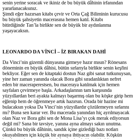
senin yerine soracak ve ikiniz de bu büyük dâhinin irfanından
yararlanacaksınız.
Şimdi eğer hazırsan kitabı çevir ve Orta Çağ Biliminin kurucusu
bu büyük şahsiyetin macerasına hemen katıl. Kitabı
bitirdiğinde Tan’la birlikte sen de büyük bir aydınlanma
yaşayacaksın.
LEONARDO DA VİNCİ – İZ BIRAKAN DAHİ
Da Vinci’nin gizemli dünyasına girmeye hazır mısın? Rönesans
döneminin en büyük dâhisi, bütün sırlarıyla birlikte senin keşfini
bekliyor. Eğer sen de kitaptaki dostun Naz gibi sanat tutkunuysan,
yine her zaman yanında olacak Bora gibi sıradanlıktan nefret
eden bir maceraperestsen, bu maceraya katılmak için hemen
sayfaları çevirmeye başla. Arkadaşlarının tam karşısında
yüzyıllardan beri ayakta kalmayı başarmış olan bu köşke girip hem
eğlenip hem de öğrenmeye artık hazırsın. Orada bir hazine mi
bulacaksın yoksa Da Vinci’nin yüzyıllardır çözülemeyen sırlarını
mı? Buna sen karar ver. Bu macerada yanından hiç ayrılmayacak
olan Naz ve Bora gibi sen de Mona Lisa’yı çok merak ediyorsun
değil mi? Sana bir tavsiye, yanına ayna almayı sakın unutma.
Çünkü bu büyük dâhinin, sandık içine gizlediği bazı notları
okuyabilmen için küçük bir aynaya ihtiyacın olabilir. Köşkün