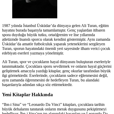
1987 yılında İstanbul Üsküdar’da dünyaya gelen Ali Turan, eğitim
hayatını burada başarıyla tamamlamıştır. Genç yaşlardan itibaren
spora duyduğu büyük tutku, ortaöğrenim ve lise yıllarında
atletizmde lisanslı sporcu olarak kendini göstermiştir. Aynı zamanda
Üsküdar’da amatör futbolculuk yaparak yeteneklerini sergileyen
Turan, sporun hayatındaki önemli yeri sayesinde ilham verici çocuk
edebiyatı eserleri yazmaya yönelmiştir.
Ali Turan, spor ve çocukların hayal dünyasını buluşturan eserleriyle
tanınmaktadır. Çocuklara sporu sevdirmek ve onların hayal güçlerini
geliştirmek amacıyla yazdığı kitaplar, genç okurlar tarafından büyük
ilgi görmektedir. Eserlerinde, çocukların sadece eğlenmesini değil,
aynı zamanda öğrenmesini de hedefleyen Turan, bu alandaki
başarılarıyla adından sıkça söz ettirmektedir.
Yeni Kitaplar Hakkında
“Ibn-i Sina” ve “Leonardo Da Vinci” kitapları, çocuklara tarihin
büyük dehalarını tanıtarak onların merak duygusunu pekiştirmeyi
hedefliyor. İbn-i Sina’nın tıp alanındaki başarıları ve Leonardo Da