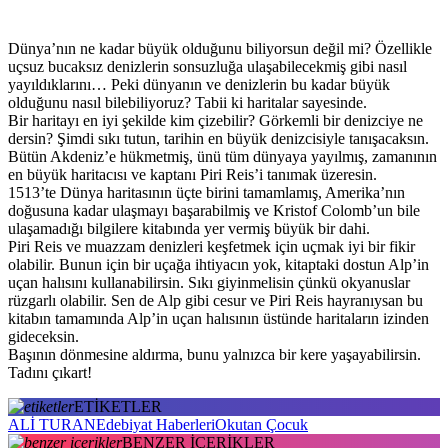
Dünya’nın ne kadar büyük olduğunu biliyorsun değil mi? Özellikle
uçsuz bucaksız denizlerin sonsuzluğa ulaşabilecekmiş gibi nasıl
yayıldıklarını… Peki dünyanın ve denizlerin bu kadar büyük
olduğunu nasıl bilebiliyoruz? Tabii ki haritalar sayesinde.
Bir haritayı en iyi şekilde kim çizebilir? Görkemli bir denizciye ne
dersin? Şimdi sıkı tutun, tarihin en büyük denizcisiyle tanışacaksın.
Bütün Akdeniz’e hükmetmiş, ünü tüm dünyaya yayılmış, zamanının
en büyük haritacısı ve kaptanı Piri Reis’i tanımak üzeresin.
1513’te Dünya haritasının üçte birini tamamlamış, Amerika’nın
doğusuna kadar ulaşmayı başarabilmiş ve Kristof Colomb’un bile
ulaşamadığı bilgilere kitabında yer vermiş büyük bir dahi.
Piri Reis ve muazzam denizleri keşfetmek için uçmak iyi bir fikir
olabilir. Bunun için bir uçağa ihtiyacın yok, kitaptaki dostun Alp’in
uçan halısını kullanabilirsin. Sıkı giyinmelisin çünkü okyanuslar
rüzgarlı olabilir. Sen de Alp gibi cesur ve Piri Reis hayranıysan bu
kitabın tamamında Alp’in uçan halısının üstünde haritaların izinden
gideceksin.
Başının dönmesine aldırma, bunu yalnızca bir kere yaşayabilirsin.
Tadını çıkart!
ETİKETLER
ALİ TURAN
Edebiyat Haberleri
Okutan Çocuk
BENZER İÇERİKLER