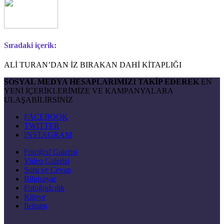
Sıradaki içerik:
ALİ TURAN’DAN İZ BIRAKAN DAHİ KİTAPLIĞI
SOSYAL MEDYA HESAPLARIMIZI TAKİP EDEREK
EN
YENİ İÇERİKLERİMİZE VE KAMPANYALARA
ULAŞABİLİRSİNİZ
FACEBOOK
TWITTER
INSTAGRAM
Fotoğraf Galerisi
Video Galerisi
Soru ve Cevap
Bilgisayar
Fotoğrafçılık
Künye
İletişim