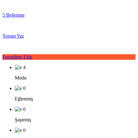
5 Beğenme
Yorum Yaz
Favorilere Ekle
4
Mutlu
0
Eğlenmiş
0
Şaşırmış
0