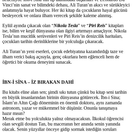
Vinci’nin sanat ve bilimdeki dehası, Ali Turan’ın akıcı ve sürükleyici
anlatımıyla hayat buluyor. Her iki kitap da çocukların hayal gücünü
besleyecek ve onlara ilham verecek şekilde kaleme alınmış.
Eylül ayında çıkacak olan “
Nikola Tesla
” ve “
Piri Reis
” kitapları
ise, bilim ve keşif dünyasına olan ilgiyi artırmayı amaçlıyor. Nikola
Tesla’nın mucitlik serüvenleri ve Piri Reis’in denizcilik haritaları,
çocukları tarihin derinliklerine bir yolculuğa çıkaracak.
Ali Turan’ın yeni eserleri, çocuk edebiyatına kazandırdığı taze ve
ilham verici bakış açısıyla, genç okurlara hem eğlenceli hem de
öğretici bir okuma deneyimi sunacak.
İBN-İ SİNA – İZ BIRAKAN DAHİ
Bu kitabı eline alan sen; şimdi sıkı tutun çünkü bu kitap seni tarihin
en büyük insanlarından birinin dünyasına götürecek. İbn-i Sina;
İslam’ın Altın Çağı döneminin en önemli doktoru, aynı zamanda
astronom, yazar ve mükemmel bir düşünür. Onunla tanışmaya
hazır mısın?
Merak etme bu yolculukta yalnız olmayacaksın. İlkokul öğrencisi
olan sevgili dostun Tan, bu maceranın her anında senin yanında
olacak. Senin yüzyıllar önceye gidip sormak istediğin soruları