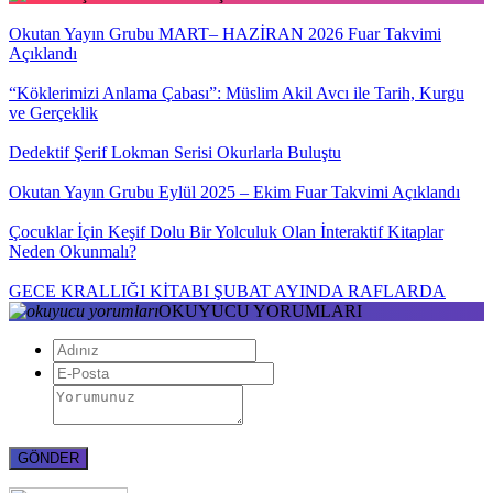
Okutan Yayın Grubu MART– HAZİRAN 2026 Fuar Takvimi
Açıklandı
“Köklerimizi Anlama Çabası”: Müslim Akil Avcı ile Tarih, Kurgu
ve Gerçeklik
Dedektif Şerif Lokman Serisi Okurlarla Buluştu
Okutan Yayın Grubu Eylül 2025 – Ekim Fuar Takvimi Açıklandı
Çocuklar İçin Keşif Dolu Bir Yolculuk Olan İnteraktif Kitaplar
Neden Okunmalı?
GECE KRALLIĞI KİTABI ŞUBAT AYINDA RAFLARDA
OKUYUCU YORUMLARI