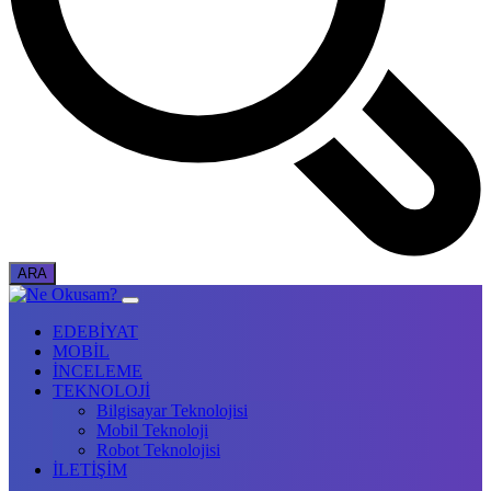
EDEBİYAT
MOBİL
İNCELEME
TEKNOLOJİ
Bilgisayar Teknolojisi
Mobil Teknoloji
Robot Teknolojisi
İLETİŞİM