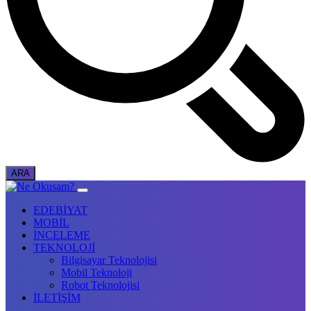
EDEBİYAT
MOBİL
İNCELEME
TEKNOLOJİ
Bilgisayar Teknolojisi
Mobil Teknoloji
Robot Teknolojisi
İLETİŞİM