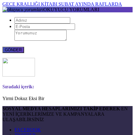
GECE KRALLIĞI KİTABI ŞUBAT AYINDA RAFLARDA
OKUYUCU YORUMLARI
Sıradaki içerik:
Yirmi Dokuz Eksi Bir
SOSYAL MEDYA HESAPLARIMIZI TAKİP EDEREK
EN
YENİ İÇERİKLERİMİZE VE KAMPANYALARA
ULAŞABİLİRSİNİZ
FACEBOOK