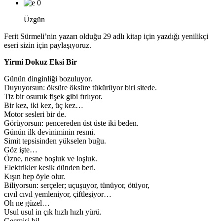
0
Üzgün
Ferit Sürmeli’nin yazarı olduğu 29 adlı kitap için yazdığı yenilikçi
eseri sizin için paylaşıyoruz.
Yirmi Dokuz Eksi Bir
Günün dinginliği bozuluyor.
Duyuyorsun: öksüre öksüre tükürüyor biri sitede.
Tiz bir osuruk fişek gibi fırlıyor.
Bir kez, iki kez, üç kez…
Motor sesleri bir de.
Görüyorsun: pencereden üst üste iki beden.
Günün ilk deviniminin resmi.
Simit tepsisinden yükselen buğu.
Göz işte…
Özne, nesne boşluk ve loşluk.
Elektrikler kesik dünden beri.
Kışın hep öyle olur.
Biliyorsun: serçeler; uçuşuyor, tünüyor, ötüyor,
cıvıl cıvıl yemleniyor, çiftleşiyor…
Oh ne güzel…
Usul usul in çık hızlı hızlı yürü.
Geçmişi bil.