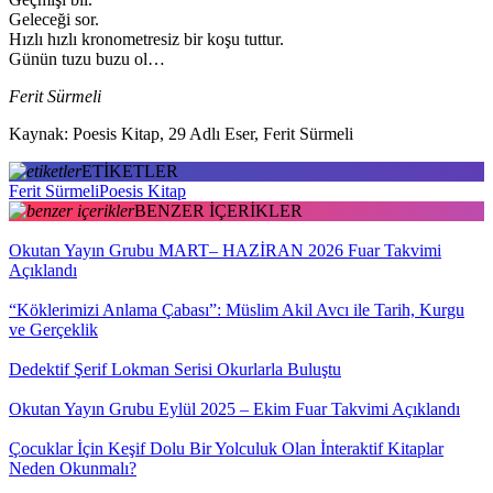
Geleceği sor.
Hızlı hızlı kronometresiz bir koşu tuttur.
Günün tuzu buzu ol…
Ferit Sürmeli
Kaynak: Poesis Kitap, 29 Adlı Eser, Ferit Sürmeli
ETİKETLER
Ferit Sürmeli
Poesis Kitap
BENZER İÇERİKLER
Okutan Yayın Grubu MART– HAZİRAN 2026 Fuar Takvimi
Açıklandı
“Köklerimizi Anlama Çabası”: Müslim Akil Avcı ile Tarih, Kurgu
ve Gerçeklik
Dedektif Şerif Lokman Serisi Okurlarla Buluştu
Okutan Yayın Grubu Eylül 2025 – Ekim Fuar Takvimi Açıklandı
Çocuklar İçin Keşif Dolu Bir Yolculuk Olan İnteraktif Kitaplar
Neden Okunmalı?