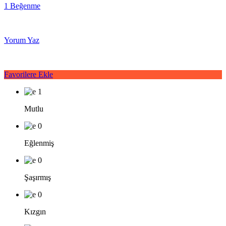
1 Beğenme
Yorum Yaz
Favorilere Ekle
1
Mutlu
0
Eğlenmiş
0
Şaşırmış
0
Kızgın