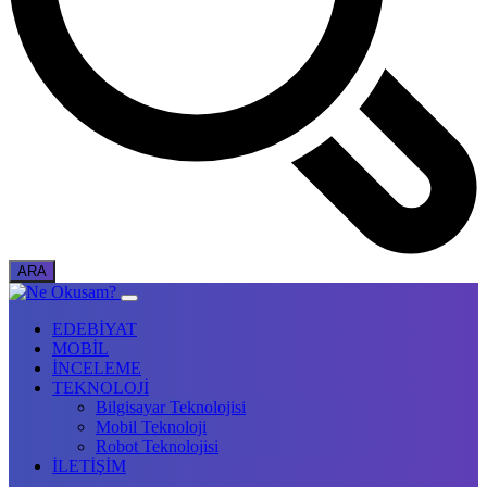
EDEBİYAT
MOBİL
İNCELEME
TEKNOLOJİ
Bilgisayar Teknolojisi
Mobil Teknoloji
Robot Teknolojisi
İLETİŞİM