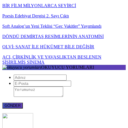
BİR FİLM MİLYONLARCA SEYİRCİ
Poesis Edebiyat Dergisi 2. Sayı Çıktı
Soft Analog’un Yeni Teklisi “Geç Vakitler” Yayımlandı
DÖNDÜ DEMİRTAŞ RESİMLERİNİN ANATOMİSİ
OLVİ: SANAT İLE HÜKÜMET BİLE DEĞİŞİR
ACI, ÇİRKİNLİK VE YAVAŞLIKTAN BESLENEN
ŞİŞİRİLMİŞ SİNEMA
OKUYUCU YORUMLARI