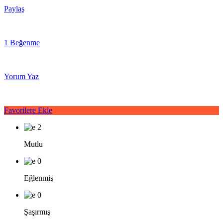
Paylaş
1 Beğenme
Yorum Yaz
Favorilere Ekle
2
Mutlu
0
Eğlenmiş
0
Şaşırmış