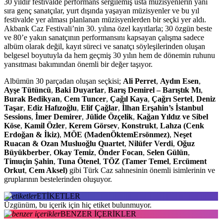
30 yıldır festivalde performans sergilemiş usta müzisyenlerin yanı
sıra genç sanatçılar, yurt dışında yaşayan müzisyenler ve bu yıl
festivalde yer alması planlanan müzisyenlerden bir seçki yer aldı.
Akbank Caz Festivali’nin 30. yılına özel kayıtlarla; 30 özgün beste
ve 80’e yakın sanatçının performansını kapsayan çalışma sadece
albüm olarak değil, kayıt süreci ve sanatçı söyleşilerinden oluşan
belgesel boyutuyla da hem geçmiş 30 yılın hem de dönemin ruhunu
yansıtması bakımından önemli bir değer taşıyor.
Albümün 30 parçadan oluşan seçkisi;
Ali Perret
,
Aydın Esen
,
Ayşe Tütüncü
,
Baki Duyarlar
,
Barış Demirel – Barıştık Mı
,
Burak Bedikyan
,
Cem Tuncer
,
Çağıl Kaya
,
Çağrı Sertel
,
Deniz
Taşar
,
Ediz Hafızoğlu
,
Elif Çağlar
,
İlhan Erşahin’s İstanbul
Sessions
,
İmer Demirer
,
Jülide Özçelik
,
Kağan Yıldız ve Sibel
Köse
,
Kamil Özler
,
Kerem Görsev
,
Konstrukt
,
Lahza (Cenk
Erdoğan & İkiz)
,
MÖE (MadenÖktemErsönmez)
,
Neşet
Ruacan & Ozan Musluoğlu Quartet
,
Nilüfer Verdi
,
Oğuz
Büyükberber
,
Okay Temiz
,
Önder Focan
,
Selen Gülün
,
Timuçin Şahin
,
Tuna Ötenel
,
TÖZ (Tamer Temel
,
Ercüment
Orkut
,
Cem Aksel)
gibi Türk Caz sahnesinin önemli isimlerinin ve
gruplarının bestelerinden oluşuyor.
ETİKETLER
Üzgünüm, bu içerik için hiç etiket bulunmuyor.
BENZER İÇERİKLER