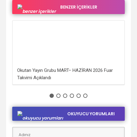
BENZER İÇERİKLER
RDA
Okutan Yayın Grubu MART– HAZİRAN 2026 Fuar
“Kö
Takvimi Açıklandı
Tar
OKUYUCU YORUMLARI