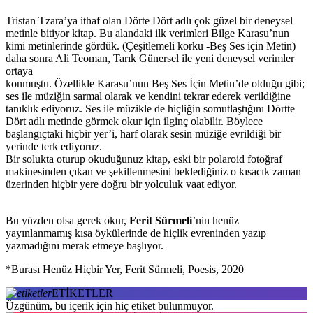
Tristan Tzara’ya ithaf olan Dörte Dört adlı çok güzel bir deneysel
metinle bitiyor kitap. Bu alandaki ilk verimleri Bilge Karasu’nun
kimi metinlerinde gördük. (Çeşitlemeli korku -Beş Ses için Metin)
daha sonra Ali Teoman, Tarık Günersel ile yeni deneysel verimler
ortaya
konmuştu. Özellikle Karasu’nun Beş Ses İçin Metin’de olduğu gibi;
ses ile müziğin sarmal olarak ve kendini tekrar ederek verildiğine
tanıklık ediyoruz. Ses ile müzikle de hiçliğin somutlaştığını Dörtte
Dört adlı metinde görmek okur için ilginç olabilir. Böylece
başlangıçtaki hiçbir yer’i, harf olarak sesin müziğe evrildiği bir
yerinde terk ediyoruz.
Bir solukta oturup okuduğunuz kitap, eski bir polaroid fotoğraf
makinesinden çıkan ve şekillenmesini beklediğiniz o kısacık zaman
üzerinden hiçbir yere doğru bir yolculuk vaat ediyor.
Bu yüzden olsa gerek okur,
Ferit Sürmeli
’nin henüz
yayınlanmamış kısa öykülerinde de hiçlik evreninden yazıp
yazmadığını merak etmeye başlıyor.
*Burası Henüz Hiçbir Yer, Ferit Sürmeli, Poesis, 2020
ETİKETLER
Üzgünüm, bu içerik için hiç etiket bulunmuyor.