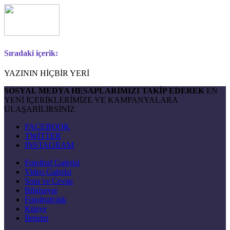
Sıradaki içerik:
YAZININ HİÇBİR YERİ
SOSYAL MEDYA HESAPLARIMIZI TAKİP EDEREK
EN
YENİ İÇERİKLERİMİZE VE KAMPANYALARA
ULAŞABİLİRSİNİZ
FACEBOOK
TWITTER
INSTAGRAM
Fotoğraf Galerisi
Video Galerisi
Soru ve Cevap
Bilgisayar
Fotoğrafçılık
Künye
İletişim