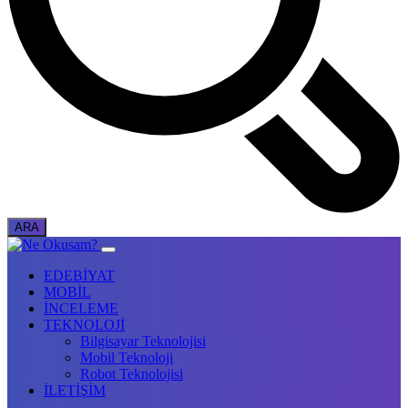
EDEBİYAT
MOBİL
İNCELEME
TEKNOLOJİ
Bilgisayar Teknolojisi
Mobil Teknoloji
Robot Teknolojisi
İLETİŞİM