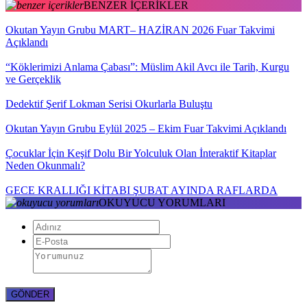
BENZER İÇERİKLER
Okutan Yayın Grubu MART– HAZİRAN 2026 Fuar Takvimi
Açıklandı
“Köklerimizi Anlama Çabası”: Müslim Akil Avcı ile Tarih, Kurgu
ve Gerçeklik
Dedektif Şerif Lokman Serisi Okurlarla Buluştu
Okutan Yayın Grubu Eylül 2025 – Ekim Fuar Takvimi Açıklandı
Çocuklar İçin Keşif Dolu Bir Yolculuk Olan İnteraktif Kitaplar
Neden Okunmalı?
GECE KRALLIĞI KİTABI ŞUBAT AYINDA RAFLARDA
OKUYUCU YORUMLARI