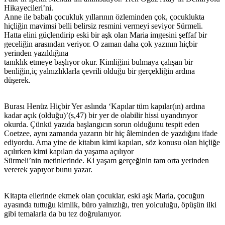
Hikayecileri’ni.
Anne ile babalı çocukluk yıllarının özleminden çok, çocuklukta
hiçliğin mavimsi belli belirsiz resmini vermeyi seviyor Sürmeli.
Hatta elini güçlendirip eski bir aşk olan Maria imgesini şeffaf bir
geceliğin arasından veriyor. O zaman daha çok yazının hiçbir
yerinden yazıldığına
tanıklık etmeye başlıyor okur. Kimliğini bulmaya çalışan bir
benliğin,iç yalnızlıklarla çevrili olduğu bir gerçekliğin ardına
düşerek.
Burası Henüz Hiçbir Yer aslında ‘Kapılar tüm kapılar(ın) ardına
kadar açık (olduğu)’(s,47) bir yer de olabilir hissi uyandırıyor
okurda. Çünkü yazıda başlangıcın sorun olduğunu tespit eden
Coetzee, aynı zamanda yazarın bir hiç âleminden de yazdığını ifade
ediyordu. Ama yine de kitabın kimi kapıları, söz konusu olan hiçliğe
açılırken kimi kapıları da yaşama açılıyor
Sürmeli’nin metinlerinde. Ki yaşam gerçeğinin tam orta yerinden
vererek yapıyor bunu yazar.
Kitapta ellerinde ekmek olan çocuklar, eski aşk Maria, çocuğun
ayasında tuttuğu kimlik, büro yalnızlığı, tren yolculuğu, öpüşün ilki
gibi temalarla da bu tez doğrulanıyor.