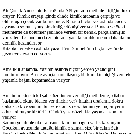
Bir Çocuk Annesinin Kucağında Ağlıyor adlı metinde hiçliğin dozu
artıyor. Kimlik arayışı içinde elinde kimlik arabanın çarptığı ve
öldürdüğü çocuk var bu metinde. Burada hiçbir yer aslında çocuk
ayasında somutlaşmış bir kimliğe dönüşüveriyor. Burada ve öteki
metinlerde de bölümler şeklinde verilen bir benlik, parçalanmışlık
var zaten. Üstüne merkeze oturan ayadaki kimlik, metne daha da bir
derinlik kazandırıyor.
Kitapta ilerlerken aslında yazar Ferit Sürmeli’nin hiçbir yer’inde
gezmeye devam ediyoruz.
Ama ikili anlamda. Yazının aslında hiçbir yerden yazıldığını
unutturmuyor. Bir de avuçta somutlaşmış bir kimlikte hiçliği vererek
yaşamla bağını koparmadan veriyor.
Anlatının ikinci tekil şahıs üzerinden verildiği metinlerde, kitabın
başlarında okura biçilen yer (hiçbir yer), kitabın ortalarına doğru
daha sıcak ve samimi bir yere dönüşüyor. Samimiyet hiçbir yerin
adresi olmuyor bir türlü. Çünkü yazar özellikle yaşamasız anları
veriyor.
Samimiyet dil ile okur arasında kurulan bağda varlık kazanıyor.
Çocuğun avucunda tuttuğu kimlik o zaman size bir çalım Sait
Faik’in İpekli Mendil’ini anımsatıyor. Tren Oğuz Atay’ın Demiryolu