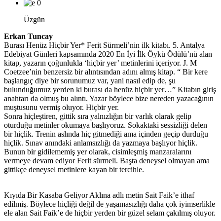
0
Üzgün
Erkan Tuncay
Burası Henüz Hiçbir Yer* Ferit Sürmeli’nin ilk kitabı. 5. Antalya
Edebiyat Günleri kapsamında 2020 En İyi İlk Öykü Ödülü’nü alan
kitap, yazarın çoğunlukla ‘hiçbir yer’ metinlerini içeriyor. J. M
Coetzee’nin benzersiz bir alıntısından adını almış kitap. “ Bir kere
başlangıç diye bir sorunumuz var, yani nasıl edip de, şu
bulunduğumuz yerden ki burası da henüz hiçbir yer…” Kitabın giriş
anahtarı da olmuş bu alıntı. Yazar böylece bize nereden yazacağının
muştusunu vermiş oluyor. Hiçbir yer.
Sonra hiçleştiren, gittik sıra yalnızlığın bir varlık olarak gelip
oturduğu metinler okumaya başlıyoruz. Sokaktaki sessizliği delen
bir hiçlik. Trenin aslında hiç gitmediği ama içinden geçip durduğu
hiçlik. Sınav anındaki anlamsızlığı da yazmaya başlıyor hiçlik.
Bunun bir gidilememiş yer olarak, cisimleşmiş manzaralarını
vermeye devam ediyor Ferit sürmeli. Başta deneysel olmayan ama
gittikçe deneysel metinlere kayan bir tercihle.
Kıyıda Bir Kasaba Geliyor Aklına adlı metin Sait Faik’e ithaf
edilmiş. Böylece hiçliği değil de yaşamasızlığı daha çok iyimserlikle
ele alan Sait Faik’e de hiçbir yerden bir güzel selam çakılmış oluyor.