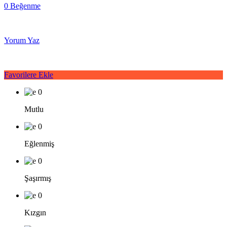
0 Beğenme
Yorum Yaz
Favorilere Ekle
0
Mutlu
0
Eğlenmiş
0
Şaşırmış
0
Kızgın